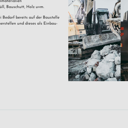
hmaterialien
ll, Bauschutt, Holz uvm.
 Bedarf bereits auf der Baustelle
erstellen und dieses als Einbau-